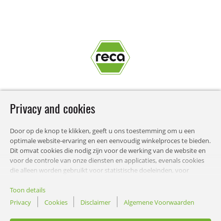
Privacy and cookies
Door op de knop te klikken, geeft u ons toestemming om u een
optimale website-ervaring en een eenvoudig winkelproces te bieden.
STEENKIST RECA NEDERLAND BV
Dit omvat cookies die nodig zijn voor de werking van de website en
voor de controle van onze diensten en applicaties, evenals cookies
die alleen worden gebruikt voor statistische doeleinden, voor
comfortinstellingen of om gepersonaliseerde inhoud weer te geven.
WETTELIJK
U kunt kiezen welke categorieën u wilt toestaan en uw instellingen
Toon details
voor gegevensgebruik aanpassen. U kunt deze beslissing natuurlijk
Privacy
Cookies
Disclaimer
Algemene Voorwaarden
op elk moment wijzigen.