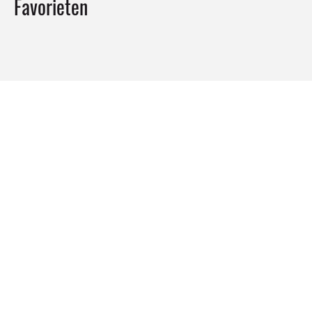
Favorieten
ALGEMEEN GEBRUIK
Doorslijpschijf Allroad A1