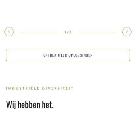
AUTOMATISCHE SYSTEMEN
Automatisering is de weg vooruit.
1
/
3
ONTDEK MEER OPLOSSINGEN
INDUSTRIËLE DIVERSITEIT
Wij hebben het.
W