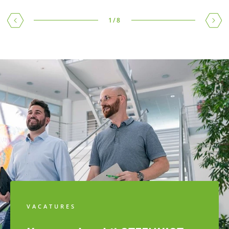
1
/
8
VACATURES