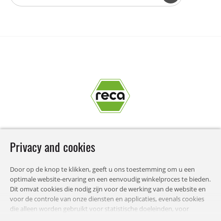
Privacy and cookies
Door op de knop te klikken, geeft u ons toestemming om u een
optimale website-ervaring en een eenvoudig winkelproces te bieden.
STEENKIST RECA NEDERLAND BV
Dit omvat cookies die nodig zijn voor de werking van de website en
voor de controle van onze diensten en applicaties, evenals cookies
die alleen worden gebruikt voor statistische doeleinden, voor
comfortinstellingen of om gepersonaliseerde inhoud weer te geven.